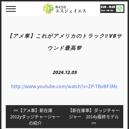
Skip
to
content
【アメ車】これがアメリカのトラック‼️V8サ
ウンド最高💯
2024.12.05
http://www.youtube.com/watch?v=ZP-TBvBF3Mc
投
【アメ車】新在庫
【新在庫車】ダッジチャー
稿
2012yダッジチャージャー
ジャー 2014y最終モデル
の紹介
ナ