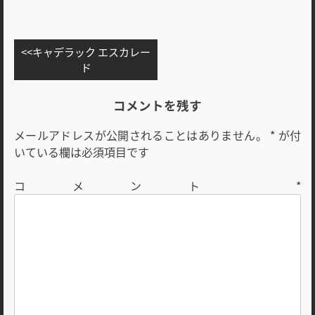
投
キャデラック エスカレー
稿
ド
ナ
ビ
コメントを残す
ゲ
メールアドレスが公開されることはありません。
*
が付
ー
いている欄は必須項目です
シ
ョ
コメント
*
ン