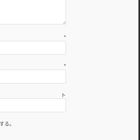
前
*
ル
*
ト
する。