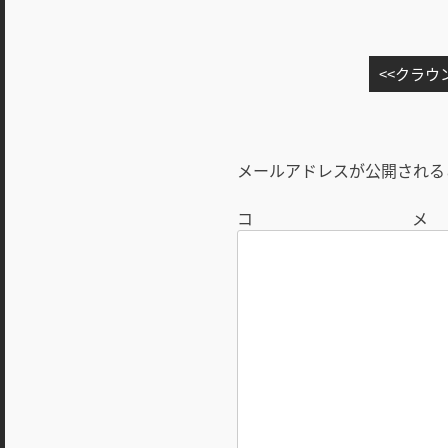
投
クラウ
稿
ナ
ビ
メールアドレスが公開される
ゲ
ー
シ
ョ
ン