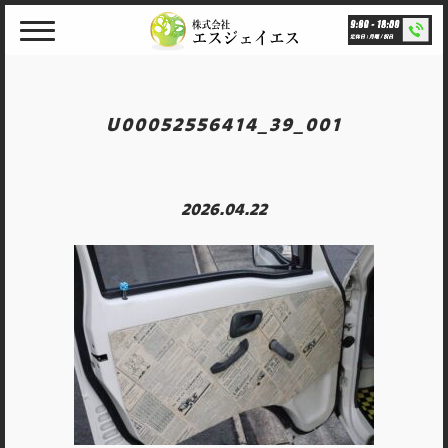
Skip
to
content
U00052556414_39_001
2026.04.22