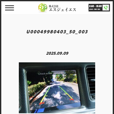
Skip
to
content
U00049980403_50_003
2025.09.09