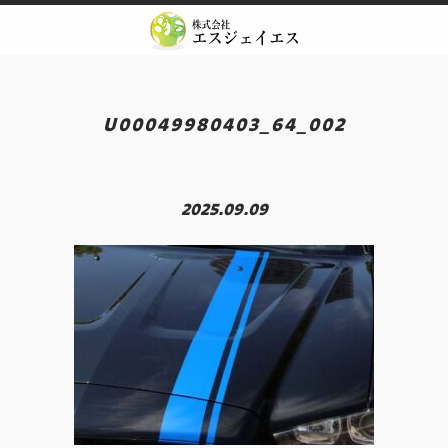
Skip
to
content
U00049980403_64_002
2025.09.09