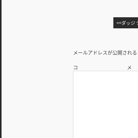
投
ダッジ
稿
ナ
ビ
メールアドレスが公開される
ゲ
ー
シ
ョ
ン