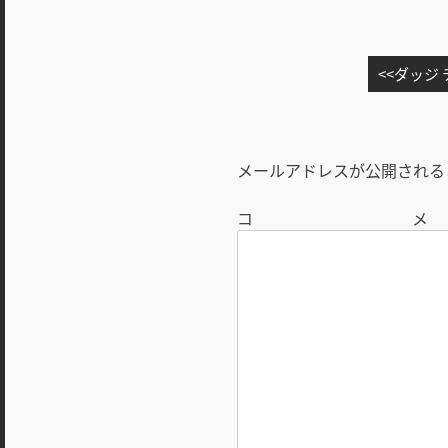
投
ダッジ
稿
ナ
ビ
メールアドレスが公開される
ゲ
ー
シ
ョ
ン