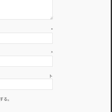
前
*
ル
*
ト
する。