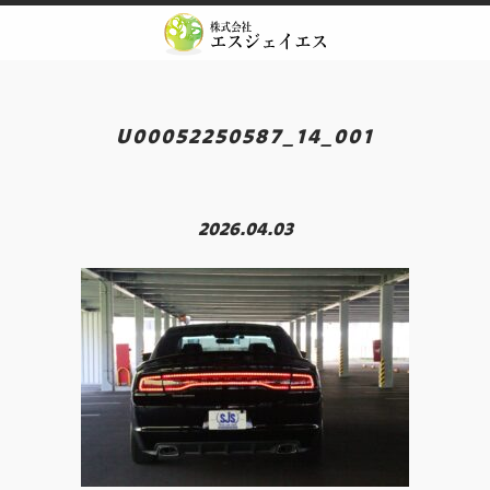
Skip
to
content
U00052250587_14_001
2026.04.03