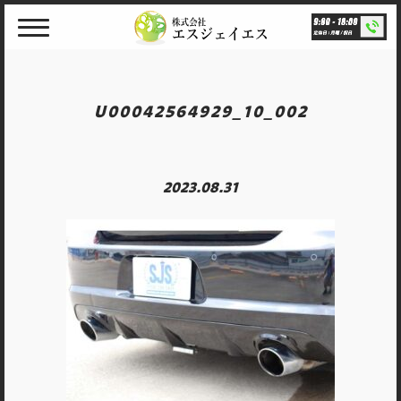
Skip
to
content
U00042564929_10_002
2023.08.31