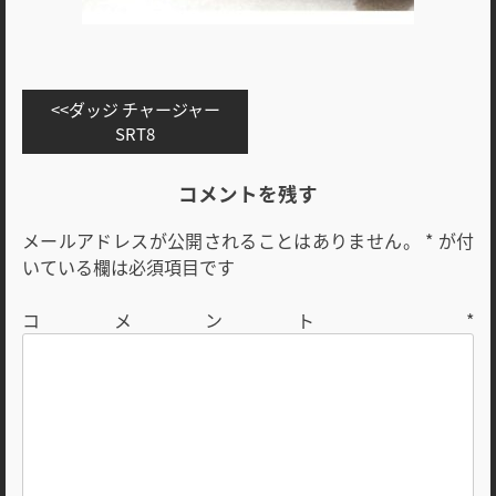
投
ダッジ チャージャー
稿
SRT8
ナ
ビ
コメントを残す
ゲ
メールアドレスが公開されることはありません。
*
が付
ー
いている欄は必須項目です
シ
ョ
コメント
*
ン