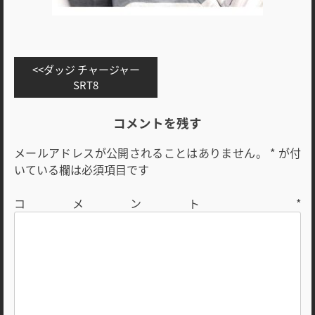
投
ダッジ チャージャー
稿
SRT8
ナ
ビ
コメントを残す
ゲ
メールアドレスが公開されることはありません。
*
が付
ー
いている欄は必須項目です
シ
ョ
コメント
*
ン