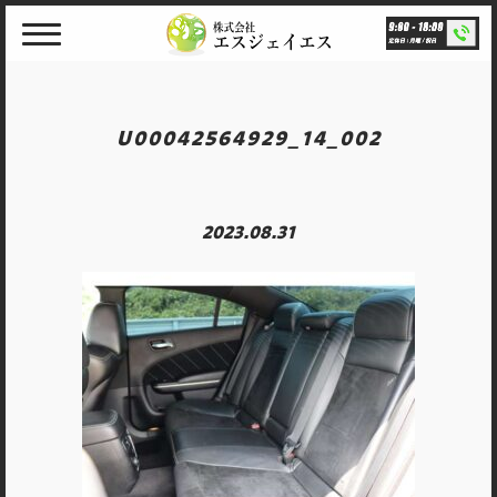
Skip
to
content
U00042564929_14_002
2023.08.31