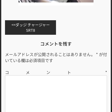
投
ダッジ チャージャー
稿
SRT8
ナ
ビ
コメントを残す
ゲ
メールアドレスが公開されることはありません。
*
が付
ー
いている欄は必須項目です
シ
ョ
コメント
*
ン