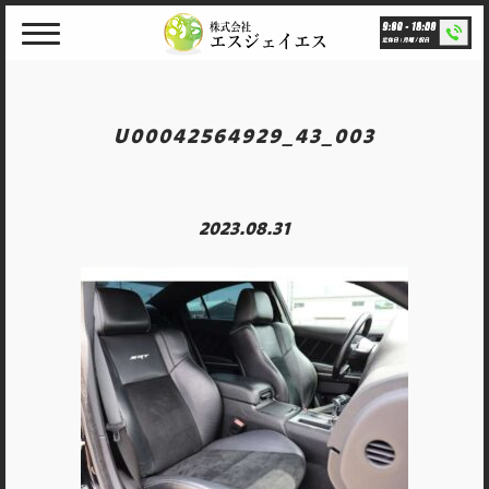
Skip
to
content
U00042564929_43_003
2023.08.31