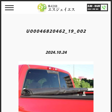
Skip
to
content
U00046820462_19_002
2024.10.24