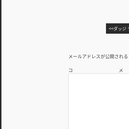
投
ダッジ
稿
ナ
ビ
メールアドレスが公開される
ゲ
ー
シ
ョ
ン