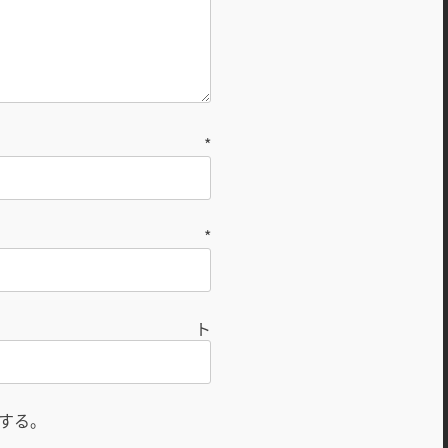
前
*
ル
*
ト
する。