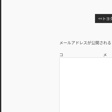
投
トヨ
稿
ナ
ビ
メールアドレスが公開される
ゲ
ー
シ
ョ
ン