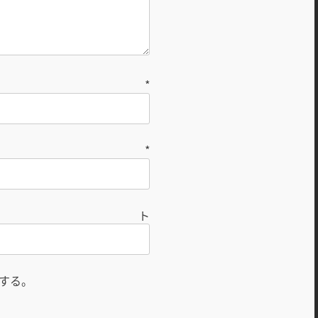
前
*
ル
*
ト
する。