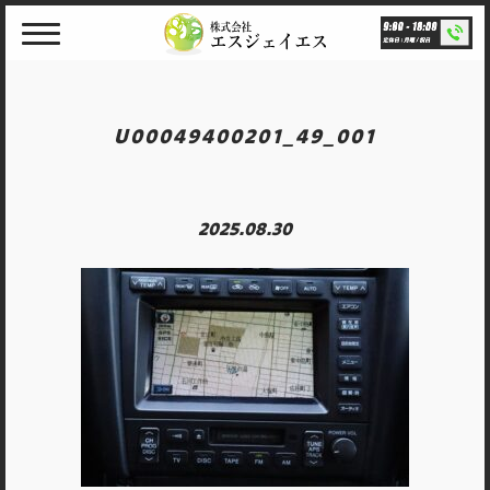
Skip
to
content
U00049400201_49_001
2025.08.30