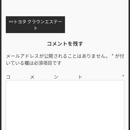
投
トヨタ クラウンエステー
稿
ト
ナ
ビ
コメントを残す
ゲ
メールアドレスが公開されることはありません。
*
が付
ー
いている欄は必須項目です
シ
ョ
コメント
*
ン