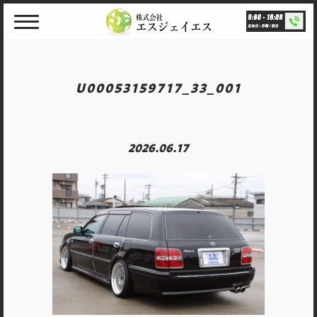
Skip
to
content
U00053159717_33_001
2026.06.17