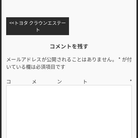
投
トヨタ クラウンエステー
稿
ト
ナ
ビ
コメントを残す
ゲ
メールアドレスが公開されることはありません。
*
が付
ー
いている欄は必須項目です
シ
ョ
コメント
*
ン