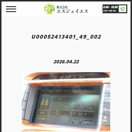
Skip
to
content
U00052413401_49_002
2026.04.22