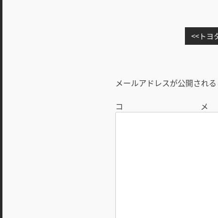
投
トヨ
稿
ナ
ビ
メールアドレスが公開される
ゲ
ー
シ
ョ
ン