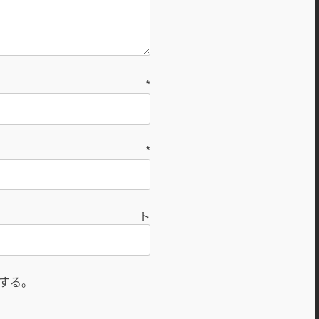
前
*
ル
*
ト
する。