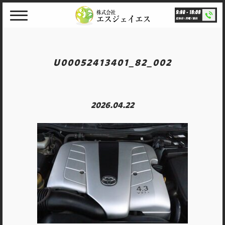
Skip
to
content
U00052413401_82_002
2026.04.22