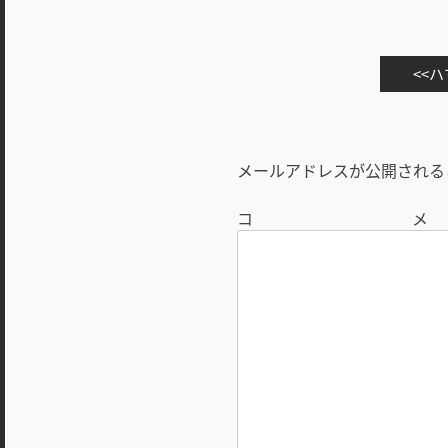
投
ハ
稿
ナ
ビ
メールアドレスが公開される
ゲ
ー
シ
ョ
ン