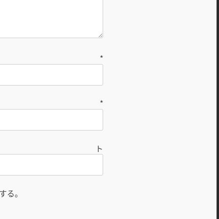
前
*
ル
*
ト
する。