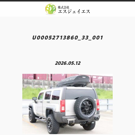
Skip
to
content
U00052713860_33_001
2026.05.12