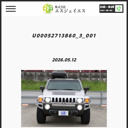
Skip
to
content
U00052713860_3_001
2026.05.12