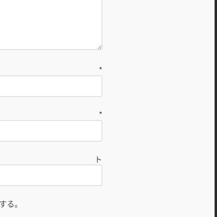
前
*
ル
*
ト
する。