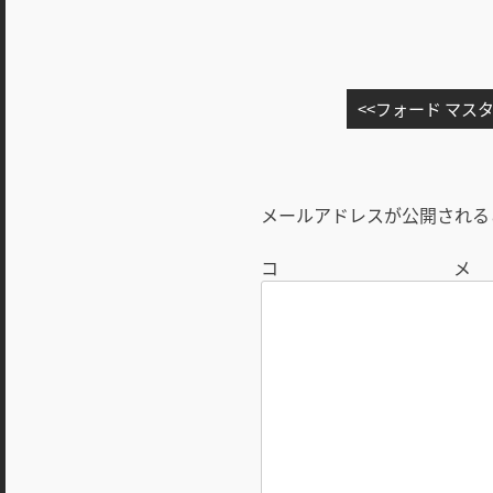
投
フォード マス
稿
ナ
ビ
メールアドレスが公開される
ゲ
ー
シ
ョ
ン