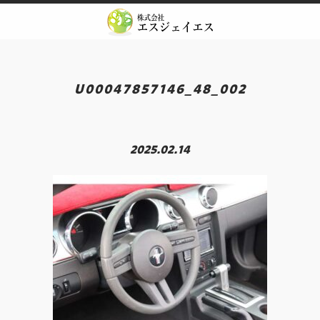
Skip
to
content
U00047857146_48_002
2025.02.14