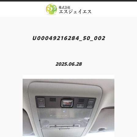
Skip
to
content
U00049216284_50_002
2025.06.28