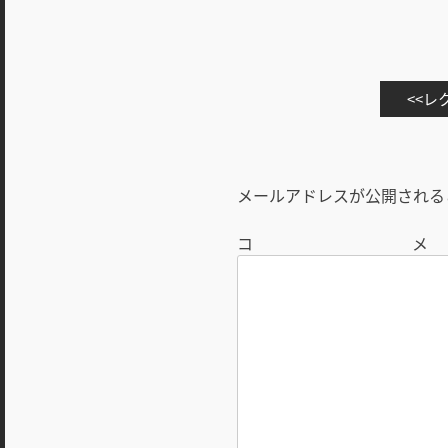
投
レク
稿
ナ
ビ
メールアドレスが公開される
ゲ
ー
シ
ョ
ン