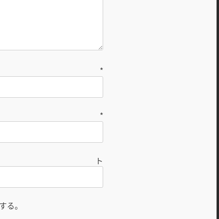
前
*
ル
*
ト
する。